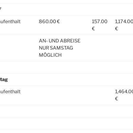
7
ufenthalt
860.00 €
157.00
1,174.0
€
€
AN- UND ABREISE
NUR SAMSTAG
MÖGLICH
stag
ufenthalt
1,464.0
€