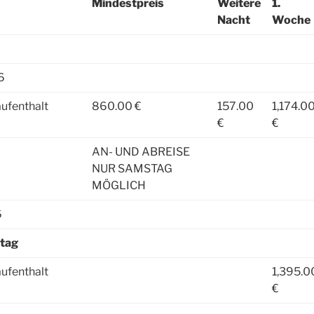
Mindestpreis
Weitere
1.
Nacht
Woche
6
ufenthalt
860.00 €
157.00
1,174.0
€
€
AN- UND ABREISE
NUR SAMSTAG
MÖGLICH
6
stag
ufenthalt
1,395.0
€