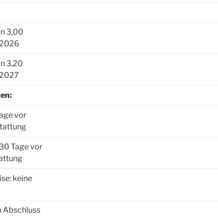
on 3,00
 2026
on 3,20
 2027
en:
age vor
stattung
 30 Tage vor
attung
ise: keine
n Abschluss