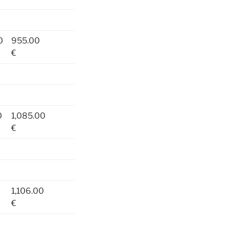
0
955.00
€
0
1,085.00
€
1,106.00
€