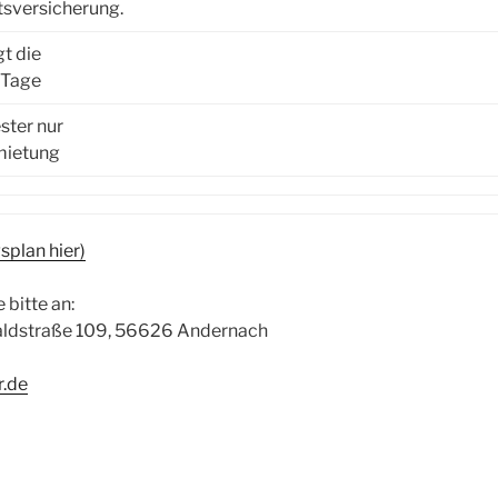
ttsversicherung.
t die
 Tage
ster nur
mietung
splan hier)
 bitte an:
Waldstraße 109, 56626 Andernach
r.de