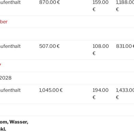
ufenthalt
870.00 €
159.00
1,188.0
€
€
ber
ufenthalt
507.00 €
108.00
831.00 
€
7
.2028
ufenthalt
1,045.00 €
194.00
1,433.0
€
€
rom, Wasser,
kl.