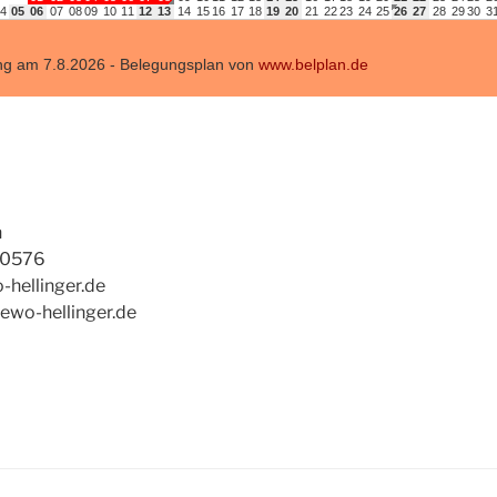
h
 0576
o-hellinger.de
wo-hellinger.de